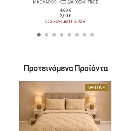
ΜΑΞΙΛΑΡΟΘΉΚΕΣ ΔΙΑΚΟΣΜΗΤΙΚΈΣ
4,00 €
2,00 €
Εξοικονομείτε: 2,00 €
Προτεινόμενα Προϊόντα
WE LOVE
ΝΕΟ
ΚΑ