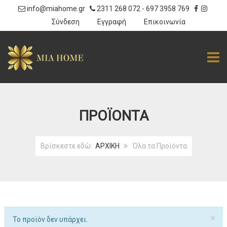
info@miahome.gr
2311 268 072
-
697 3958 769
|
Σύνδεση
Εγγραφή
Επικοινωνία
TOGG
ΠΡΟΪΌΝΤΑ
Βρίσκεστε εδώ:
ΑΡΧΙΚΗ
Όλα τα Προϊόντα
Κλ
×
Ειδοποίηση
Το προϊόν δεν υπάρχει.