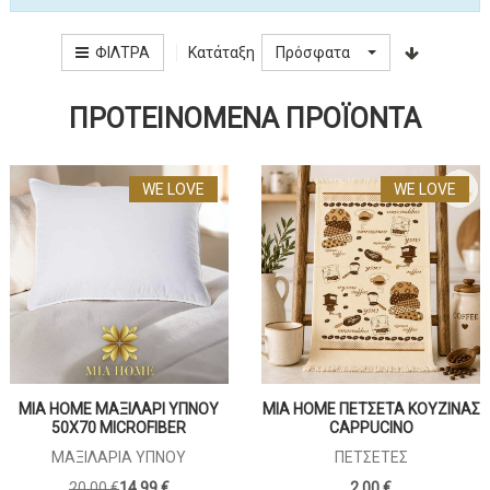
Κατάταξη
ΦΊΛΤΡΑ
Πρόσφατα
ΠΡΟΤΕΙΝΌΜΕΝΑ ΠΡΟΪΌΝΤΑ
WE LOVE
WE LOVE
MIA HOME ΜΑΞΙΛΑΡΙ ΥΠΝΟΥ
MIA HOME ΠΕΤΣΕΤΑ ΚΟΥΖΙΝΑΣ
50X70 MICROFIBER
CAPPUCINO
ΜΑΞΙΛΆΡΙΑ ΎΠΝΟΥ
ΠΕΤΣΈΤΕΣ
20,00 €
14,99 €
2,00 €