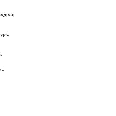
τοχή στη
αφριά
α.
νά.