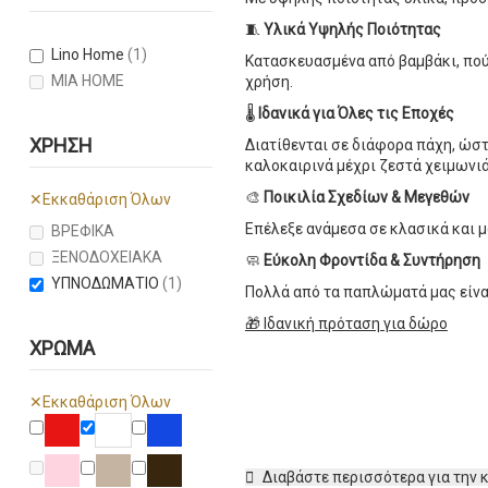
🧵
Υλικά Υψηλής Ποιότητας
Lino Home
(1)
Κατασκευασμένα από βαμβάκι, πού
MIA HOME
χρήση.
🌡️
Ιδανικά για Όλες τις Εποχές
ΧΡΉΣΗ
Διατίθενται σε διάφορα πάχη, ώστ
καλοκαιρινά μέχρι ζεστά χειμωνιά
🎨
Ποικιλία Σχεδίων & Μεγεθών
✕
Εκκαθάριση Όλων
Επέλεξε ανάμεσα σε κλασικά και μ
ΒΡΕΦΙΚΑ
ΞΕΝΟΔΟΧΕΙΑΚΑ
🧼
Εύκολη Φροντίδα & Συντήρηση
ΥΠΝΟΔΩΜΑΤΙΟ
(1)
Πολλά από τα παπλώματά μας είναι
🎁 Ιδανική πρόταση για δώρο
ΧΡΏΜΑ
✕
Εκκαθάριση Όλων
RED
WHITE
BLUE
PINK
BEIGE
BROWN
Διαβάστε περισσότερα για την 