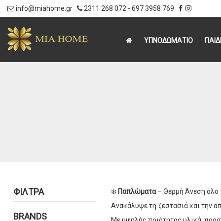
info@miahome.gr
2311 268 072
-
697 3958 769
|
ΥΠΝΟΔΩΜΑΤΙΟ
ΠΑΙΔ
ΦΊΛΤΡΑ
❄️
Παπλώματα
– Θερμή Άνεση όλο 
Ανακάλυψε τη ζεστασιά και την α
BRANDS
Με υψηλής ποιότητας υλικά, προσ