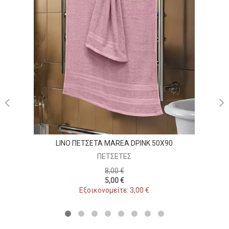
L
LINO ΠΕΤΣΕΤΑ MAREA DPINK 50X90
ΠΕΤΣΈΤΕΣ
8,00 €
5,00 €
Εξοικονομείτε: 3,00 €