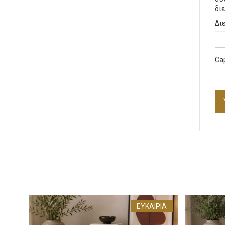
δι
Δι
Ca
ΕΥΚΑΙΡΊΑ