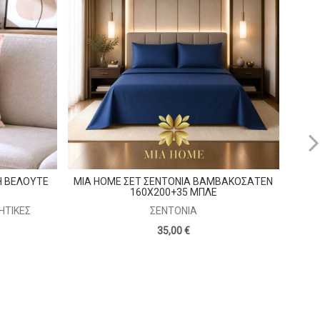
MIA
ΒΕ
Η ΒΕΛΟΥΤΕ
MIA HOME ΣΕΤ ΣΕΝΤΟΝΙΑ ΒΑΜΒΑΚΟΣΑΤΕΝ
160Χ200+35 ΜΠΛΕ
ΗΤΙΚΈΣ
ΣΕΝΤΌΝΙΑ
35,00 €