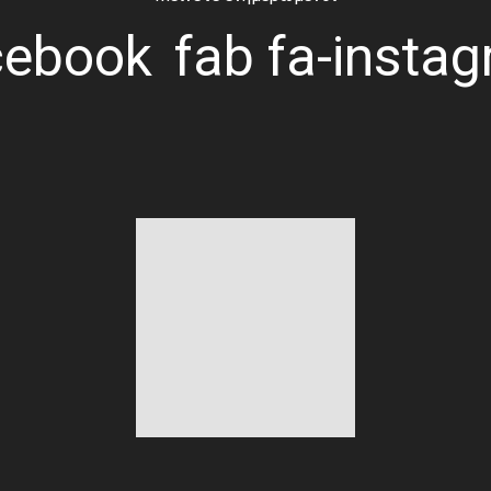
cebook
fab fa-insta