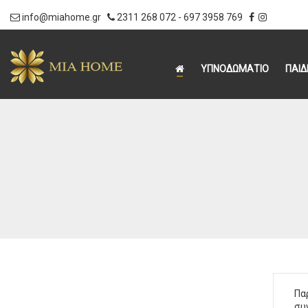
info@miahome.gr
2311 268 072
-
697 3958 769
|
ΥΠΝΟΔΩΜΑΤΙΟ
ΠΑΙΔ
Πα
συ