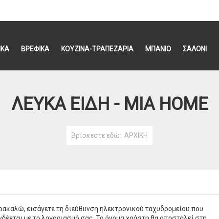
ΙΚΑ
ΒΡΕΦΙΚΑ
ΚΟΥΖΙΝΑ-ΤΡΑΠΕΖΑΡΙΑ
ΜΠΑΝΙΟ
ΣΑΛΟΝΙ
ΛΕΥΚΆ ΕΊΔΗ - MIA HΟΜΕ
Βρίσκεστε εδώ:
ΑΡΧΙΚΗ
ρακαλώ, εισάγετε τη διεύθυνση ηλεκτρονικού ταχυδρομείου που
νδέεται με το λογαριασμό σας. Το όνομα χρήστη θα αποσταλεί στη