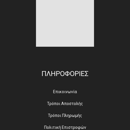
ΠΛΗΡΟΦΟΡΙΕΣ
Επικοινωνία
Τρόποι Αποστολής
Τρόποι Πληρωμής
Πολιτική Επιστροφών