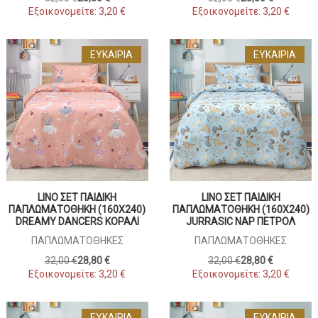
Εξοικονομείτε:
3,20 €
Εξοικονομείτε:
3,20 €
ΕΥΚΑΙΡΊΑ
ΕΥΚΑΙΡΊΑ
LINO ΣΕΤ ΠΑΙΔΙΚΉ
LINO ΣΕΤ ΠΑΙΔΙΚΉ
ΠΑΠΛΩΜΑΤΟΘΉΚΗ (160X240)
ΠΑΠΛΩΜΑΤΟΘΉΚΗ (160X240)
DREAMY DANCERS ΚΟΡΑΛΊ
JURRASIC NAP ΠΕΤΡΌΛ
ΠΑΠΛΩΜΑΤΟΘΉΚΕΣ
ΠΑΠΛΩΜΑΤΟΘΉΚΕΣ
32,00 €
28,80 €
32,00 €
28,80 €
Εξοικονομείτε:
3,20 €
Εξοικονομείτε:
3,20 €
ΕΥΚΑΙΡΊΑ
ΕΥΚΑΙΡΊΑ