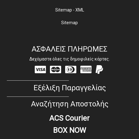
Sitemap - XML
Sitemap
ΑΣΦΑΛΕΙΣ ΠΛΗΡΩΜΕΣ
Δεχόμαστε όλες τις δημοφιλείς κάρτες.
Visa
Mastercard
Diners
Amex
PayPal
Club
Εξέλιξη Παραγγελίας
Αναζήτηση Αποστολής
ACS Courier
BOX NOW