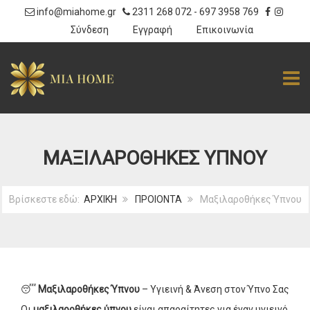
info@miahome.gr
2311 268 072
-
697 3958 769
|
Σύνδεση
Εγγραφή
Επικοινωνία
TOGG
ΜΑΞΙΛΑΡΟΘΉΚΕΣ ΎΠΝΟΥ
Βρίσκεστε εδώ:
ΑΡΧΙΚΗ
ΠΡΟΙΟΝΤΑ
Μαξιλαροθήκες Ύπνου
😴
Μαξιλαροθήκες Ύπνου
– Υγιεινή & Άνεση στον Ύπνο Σας
Οι
μαξιλαροθήκες ύπνου
είναι απαραίτητες για έναν υγιεινό,