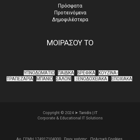
Πρόσφατα
Προτεινόμενα
Δημοφιλέστερα
ΜΟΙΡΑΣΟΥ ΤΟ
ΥΠΝΟΔΩΜΑΤΙΟ
ΠΑΙΔΙΚΑ
ΒΡΕΦΙΚΑ
ΚΟΥΖΙΝΑ-
ΤΡΑΠΕΖΑΡΙΑ
ΜΠΑΝΙΟ
ΣΑΛΟΝΙ
ΞΕΝΟΔΟΧΕΙΑΚΑ
ΕΠΟΧΙΑΚΑ
Copyright © 2024 ➤
Tanidis | IT
Corporate & Educational IT Solutions
Αρ. ΓΕΜΗ 174917104000
Όροι χρήσης
Πολιτική Cookies