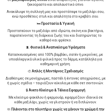
ξεκούραστο και απολαυστικό ύπνο.
Ανακάλυψε τη συλλογή μας και προστάτεψε το μαξιλάρι σου,
ενώ προσθέτεις στυλ και απαλότητα στο κρεβάτι σου.
🛏️
Προστασία & Υγιεινή
Προστατεύουν το μαξιλάρι από ιδρώτα, σκόνη και βακτήρια,
παρατείνοντας τη διάρκεια ζωής του και διατηρώντας το
καθαρό και φρέσκο.
🧵
Φυσικά & Αναπνεύσιμα Υφάσματα
Κατασκευασμένες από 100% βαμβάκι, σατέν ή μικροΐνες, με
υποαλλεργικά υλικά φιλικά προς το δέρμα, κατάλληλα για
καθημερινή χρήση.
🎨
Απλός ή Μοντέρνος Σχεδιασμός
Διαθέσιμες σε μονόχρωμες, παστέλ ή έντονες αποχρώσεις, με
ή χωρίς σχέδια – ταιριάζουν εύκολα με κάθε σετ σεντονιών.
🔒
Άνετο Κλείσιμο & Τέλεια Εφαρμογή
Με κλείσιμο φακέλου ή φερμουάρ, εφαρμόζουν ιδανικά σε
κάθε μαξιλάρι, χωρίς να γλιστρούν ή να διπλώνουν.
🧼
Πλένονται στο πλυντήριο χωρίς να χάνουν το χρώμα ή την