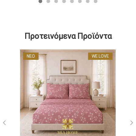
Προτεινόμενα Προϊόντα
ΝΕΟ
WE LOVE
MIA