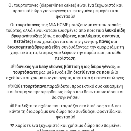
Οι τουρτόπανες (diaper/linen cakes) είναι ένα ξεχωριστό και
πρακτικό δώρο για νεογέννητα, φτιαγμένο με μεράκι και
φαντασία!
Οι
τουρτόπανες
της MIA HOME μοιάζουν με εντυπωσιακές
τούρτες, αλλά είναι κατασκευασμένες από ποιοτικά
λευκά είδη
βρεφανάπτυξης
(όπως
κουβέρτες
,
παπλώματα
,
σεντόνια
,
πετσέτες
) που χρειάζονται απο την γέννηση,
πάνες
και
διακοσμητικά βρεφικά είδη
, συνδυάζοντας την ομορφιά με τη
χρηστικότητα, έτοιμες να κλέψουν την παράσταση σε κάθε
περίσταση.
🌈
Ιδανικές για baby shower, βάπτιση ή ως δώρο γέννας
, οι
τουρτόπανες
μας με λευκά είδη διατίθενται σε ποικιλία
σχεδίων και χρωμάτων για αγόρια, κορίτσια ή unisex επιλογές.
📦 Κάθε
τουρτόπανα
παραδίδεται προσεκτικά συσκευασμένη
και έτοιμη να προσφερθεί ως δώρο που θα εντυπωσιάσει και
θα συγκινήσει!
🛍️ Επιλέξτε το σχέδιο που ταιριάζει στο δικό σας στυλ και
κάντε τη διαφορά με ένα δώρο που συνδυάζει φροντίδα και
φαντασία!
💖 Χαρίστε ένα ξεχωριστό και χρήσιμο δώρο που θα μείνει